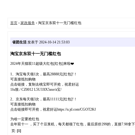
首页
›
家政服务
› 淘宝京东双十一无门槛红包
省团生活
发表于 2024-10-14 21:53:03
淘宝京东双十一无门槛红包
2024年天猫双11超级大红包[红包]来啦❤️
1、淘宝每天领1次，最高28888元[红包]!！
可直接抵扣购物
点击链接，复制去桃宝即可开抢，祝君好运
1fu致./ CZ0012 L5U33lX5axe/a宝/
2、京东每天领3次，最高11111元[红包]!！
可直接抵扣购物
点击链接即可开抢，祝君好运https://u.jd.com/CGOT2Kf
为啥一定要抢红包
去年双十一 ，买了个豆浆机，每天都领了红包，最后原价299的，直接7.98
页:
[1]