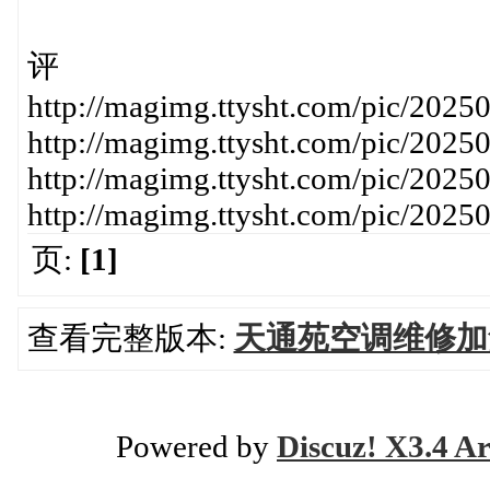
评
http://magimg.ttysht.com/pic/20
http://magimg.ttysht.com/pic/20
http://magimg.ttysht.com/pic/20
http://magimg.ttysht.com/pic/202
页:
[1]
查看完整版本:
天通苑空调维修加氟移
Powered by
Discuz! X3.4 Ar