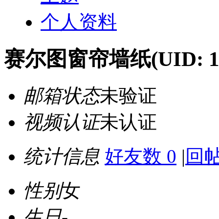
个人资料
赛尔图窗帘墙纸
(UID: 
邮箱状态
未验证
视频认证
未认证
统计信息
好友数 0
|
回帖
性别
女
生日
-