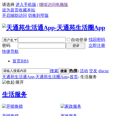
请选择
进入手机版
|
继续访问电脑版
设为首页
收藏本站
开启辅助访问
切换到窄版
找回密码
自动登录
密码
立即注册
登录
快捷导航
首页
BBS
搜索
热搜:
活动
交友
discuz
搜索
天通苑生活通App-天通苑生活圈App
»
首页
›
生活服务
生活服务
开锁换锁
家政服务